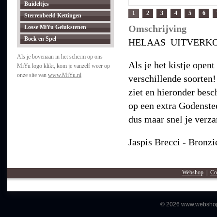
Buideltjes
1
2
3
4
5
6
Sterrenbeeld Kettingen
Omschrijving
Losse MiYu Gelukstenen
Boek en Spel
HELAAS UITVERKOCHT 
Als je bovenaan in het scherm op ons
Als je het kistje open
MiYu logo klikt, kom je vanzelf weer op
onze site van
www.MiYu.nl
verschillende soorten! 
ziet en hieronder besc
op een extra Godenstee
dus maar snel je verz
Jaspis Brecci - Bronzi
Webshop
|
Co
© 2026 www.webshopm