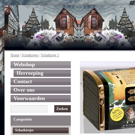
Home
|
Schatkistjes
|
Schatkistje 1
Webshop
Herroeping
Contact
Over ons
Voorwaarden
Zoeken
Categorieën
Schatkistjes