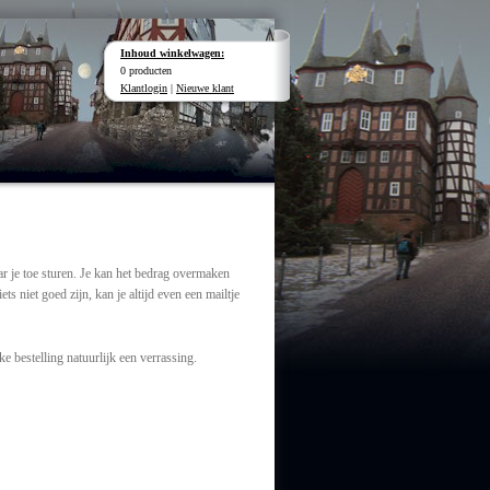
Inhoud winkelwagen:
0 producten
Klantlogin
|
Nieuwe klant
aar je toe sturen. Je kan het bedrag overmaken
niet goed zijn, kan je altijd even een mailtje
e bestelling natuurlijk een verrassing.