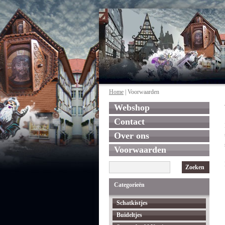
Home
| Voorwaarden
Webshop
Contact
Over ons
Voorwaarden
Zoeken
Categorieën
Schatkistjes
Buideltjes