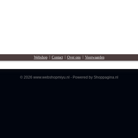
Webshop
|
Contact
|
Over ons
|
Voorwaarden
© 2026 www.webshopmiyu.nl - Powered by Shoppagina.nl