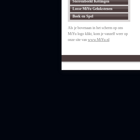
Sterrenbeeld Kettingen
Losse MiYu Gelukstenen
Boek en Spel
Als je bovenaan in het scherm op ons
MiYu logo klikt, kom je vanzelf weer op
onze site van
www.MiYu.nl