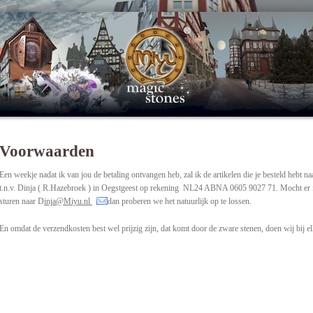
Voorwaarden
Een weekje nadat ik van jou de betaling ontvangen heb, zal ik de artikelen die je besteld hebt n
t.n.v. Dinja ( R.Hazebroek ) in Oegstgeest op rekening NL24 ABNA 0605 9027 71. Mocht er iets 
sturen naar D
inja@Miyu.nl
dan proberen we het natuurlijk op te lossen.
En omdat de verzendkosten best wel prijzig zijn, dat komt door de zware stenen, doen wij bij elk