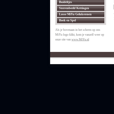
Buideltjes
Sterrenbeeld Kettingen
Losse MiYu Gelukstenen
Boek en Spel
Als je bovenaan in het scherm op ons
MiYu logo klikt, kom je vanzelf weer op
onze site van
www.MiYu.nl