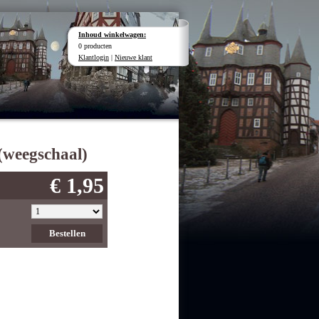
Inhoud winkelwagen:
0 producten
Klantlogin
|
Nieuwe klant
(weegschaal)
€ 1,95
Bestellen