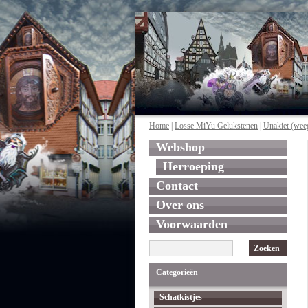
Home
|
Losse MiYu Gelukstenen
|
Unakiet (wee
Webshop
Herroeping
Contact
Over ons
Voorwaarden
Zoeken
Categorieën
Schatkistjes