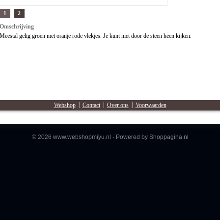
1
2
Omschrijving
Meestal gelig groen met oranje rode vlekjes. Je kunt niet door de steen heen kijken.
Webshop
|
Contact
|
Over ons
|
Voorwaarden
© 2026 www.webshopmiyu.nl - Powered by Shoppagina.nl