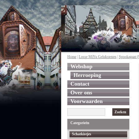
Home
|
Losse MiYu Gelukstenen
|
Spookagaat (
Webshop
Herroeping
Contact
Over ons
Voorwaarden
Zoeken
Categorieën
Schatkistjes