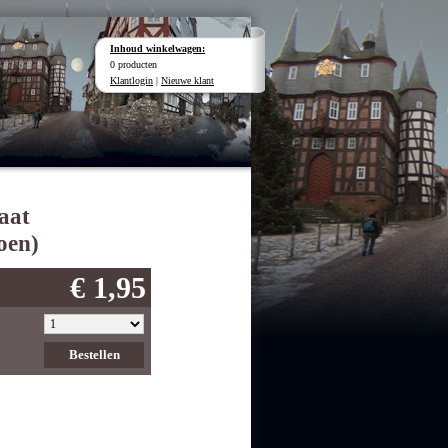
Inhoud winkelwagen:
0 producten
Klantlogin
|
Nieuwe klant
aat
oen)
€ 1,95
Bestellen