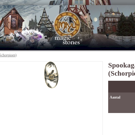
Schorpioen)
Spookag
(Schorpi
Aantal