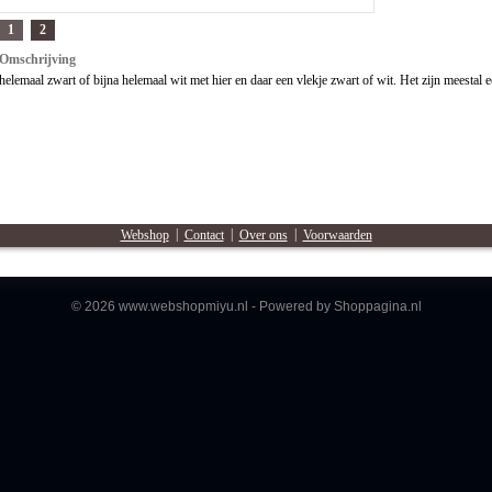
1
2
Omschrijving
helemaal zwart of bijna helemaal wit met hier en daar een vlekje zwart of wit. Het zijn meestal 
Webshop
|
Contact
|
Over ons
|
Voorwaarden
© 2026 www.webshopmiyu.nl - Powered by Shoppagina.nl