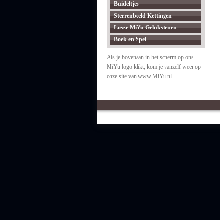
Buideltjes
Sterrenbeeld Kettingen
Losse MiYu Gelukstenen
Boek en Spel
Als je bovenaan in het scherm op ons
MiYu logo klikt, kom je vanzelf weer op
onze site van
www.MiYu.nl