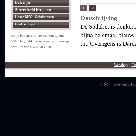
Buideltjes
1
2
Sterrenbeeld Kettingen
Omschrijving
Losse MiYu Gelukstenen
Boek en Spel
De Sodaliet is donkerb
bijna helemaal blauw, m
Als je bovenaan in het scherm op ons
MiYu logo klikt, kom je vanzelf weer op
uit. Overigens is Dard
onze site van
www.MiYu.nl
Webshop
|
Co
© 2026 www.webshopm