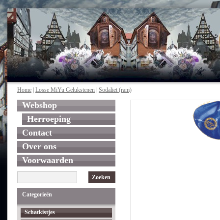
Home
|
Losse MiYu Gelukstenen
|
Sodaliet (ram)
Webshop
Herroeping
Contact
Over ons
Voorwaarden
Zoeken
Categorieën
Schatkistjes