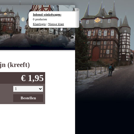
Inhoud winkelwagen:
0 producten
Klantlogin
|
Nieuwe klant
jn (kreeft)
€ 1,95
Bestellen