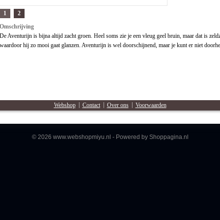
1
2
Omschrijving
De Aventurijn is bijna altijd zacht groen. Heel soms zie je een vleug geel bruin, maar dat is zeld
waardoor hij zo mooi gaat glanzen. Aventurijn is wel doorschijnend, maar je kunt er niet doorhe
Webshop
|
Contact
|
Over ons
|
Voorwaarden
© 2026 www.webshopmiyu.nl - Powered by Shoppagina.nl