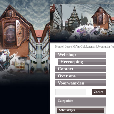
Home
|
Losse MiYu Gelukstenen
|
Aventurijn (kr
Webshop
Herroeping
Contact
Over ons
Voorwaarden
Zoeken
Categorieën
Schatkistjes