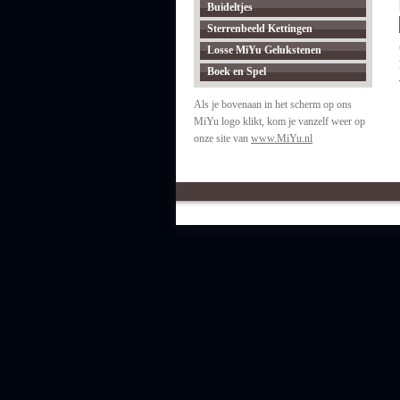
Buideltjes
Sterrenbeeld Kettingen
Losse MiYu Gelukstenen
Boek en Spel
Als je bovenaan in het scherm op ons
MiYu logo klikt, kom je vanzelf weer op
onze site van
www.MiYu.nl