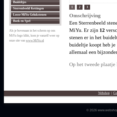
Buideltjes
1
2
3
Sterrenbeeld Kettingen
Omschrijving
Losse MiYu Gelukstenen
Boek en Spel
Een Sterrenbeeld stene
MiYu. Er zijn
12
versc
Als je bovenaan in het scherm op ons
MiYu logo klikt, kom je vanzelf weer op
stenen er in het buidel
onze site van
www.MiYu.nl
buideltje koopt heb je
allemaal een bijzonder
Op het tweede plaatje k
Webshop
|
Co
© 2026 www.webshopm