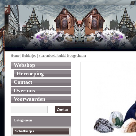
Home
|
Buideltjes
|
Sterrenbeeld buidel Boogschutter
Webshop
Herroeping
Contact
Over ons
Voorwaarden
Zoeken
Categorieën
Schatkistjes