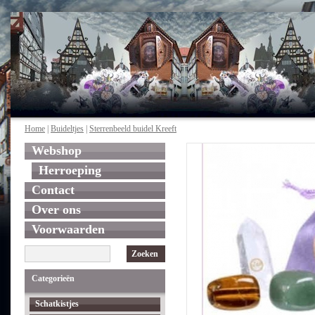
Home
|
Buideltjes
|
Sterrenbeeld buidel Kreeft
Webshop
Herroeping
Contact
Over ons
Voorwaarden
Zoeken
Categorieën
Schatkistjes