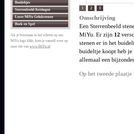
Buideltjes
1
2
3
Sterrenbeeld Kettingen
Omschrijving
Losse MiYu Gelukstenen
Boek en Spel
Een Sterrenbeeld stene
MiYu. Er zijn
12
versc
Als je bovenaan in het scherm op ons
MiYu logo klikt, kom je vanzelf weer op
stenen er in het buidel
onze site van
www.MiYu.nl
buideltje koopt heb je
allemaal een bijzonder
Op het tweede plaatje k